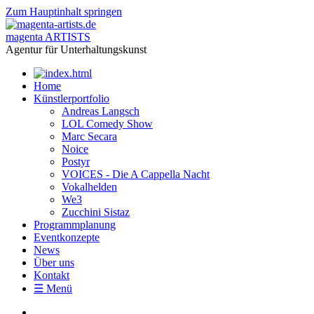
Zum Hauptinhalt springen
magenta ARTISTS
Agentur für Unterhaltungskunst
Home
Künstlerportfolio
Andreas Langsch
LOL Comedy Show
Marc Secara
Noice
Postyr
VOICES - Die A Cappella Nacht
Vokalhelden
We3
Zucchini Sistaz
Programmplanung
Eventkonzepte
News
Über uns
Kontakt
☰ Menü