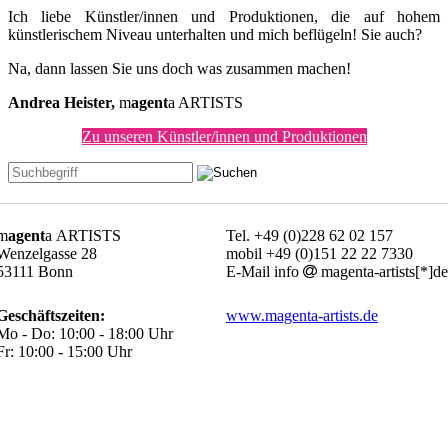
Ich liebe Künstler/innen und Produktionen, die auf hohem
künstlerischem Niveau unterhalten und mich beflügeln! Sie auch?
Na, dann lassen Sie uns doch was zusammen machen!
Andrea Heister,
m
agent
a ARTISTS
Zu unseren Künstler/innen und Produktionen
m
agent
a ARTISTS
Tel. +49 (0)228 62 02 157
Wenzelgasse 28
mobil +49 (0)151 22 22 7330
53111 Bonn
E-Mail info
magenta-artists[*]de
Geschäftszeiten:
www.magenta-artists.de
Mo - Do: 10:00 - 18:00 Uhr
Fr: 10:00 - 15:00 Uhr