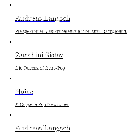
Andreas Langsch
Preisgekrönter Musikkabarettist mit Musical-Background.
Zucchini Sistaz
Die Queenz of Retro-Pop
Noice
A Cappella Pop Newcomer
Andreas Langsch