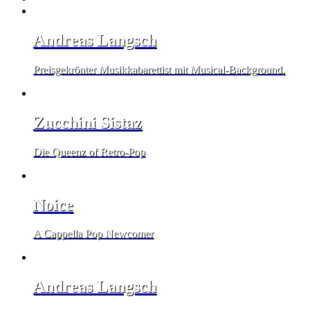
Andreas Langsch
Preisgekrönter Musikkabarettist mit Musical-Background.
Zucchini Sistaz
Die Queenz of Retro-Pop
Noice
A Cappella Pop Newcomer
Andreas Langsch