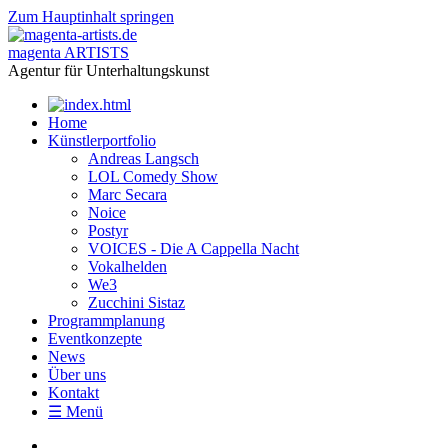
Zum Hauptinhalt springen
magenta ARTISTS
Agentur für Unterhaltungskunst
Home
Künstlerportfolio
Andreas Langsch
LOL Comedy Show
Marc Secara
Noice
Postyr
VOICES - Die A Cappella Nacht
Vokalhelden
We3
Zucchini Sistaz
Programmplanung
Eventkonzepte
News
Über uns
Kontakt
☰ Menü