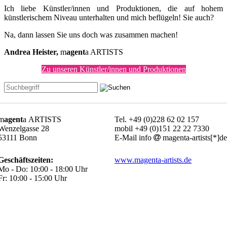
Ich liebe Künstler/innen und Produktionen, die auf hohem
künstlerischem Niveau unterhalten und mich beflügeln! Sie auch?
Na, dann lassen Sie uns doch was zusammen machen!
Andrea Heister,
m
agent
a ARTISTS
Zu unseren Künstler/innen und Produktionen
m
agent
a ARTISTS
Tel. +49 (0)228 62 02 157
Wenzelgasse 28
mobil +49 (0)151 22 22 7330
53111 Bonn
E-Mail info
magenta-artists[*]de
Geschäftszeiten:
www.magenta-artists.de
Mo - Do: 10:00 - 18:00 Uhr
Fr: 10:00 - 15:00 Uhr